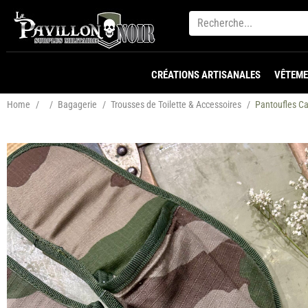
CRÉATIONS ARTISANALES
VÊTEME
Home
/
/
Bagagerie
/
Trousses de Toilette & Accessoires
/
Pantoufles C