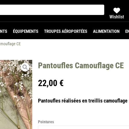
Wishlist
NTS
ÉQUIPEMENTS
TROUPES AÉROPORTÉES
ALIMENTATION
E
amouflage CE
Pantoufles Camouflage CE
22,00
€
Pantoufles réalisées en treillis camouflag
Pointures