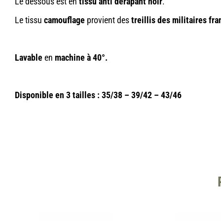
Le dessous est en
tissu anti dérapant noir
.
Le tissu
camouflage
provient des
treillis des
militaires fra
Lavable
en
machine à 40°.
Disponible en 3 tailles : 35/38 – 39/42 – 43/46