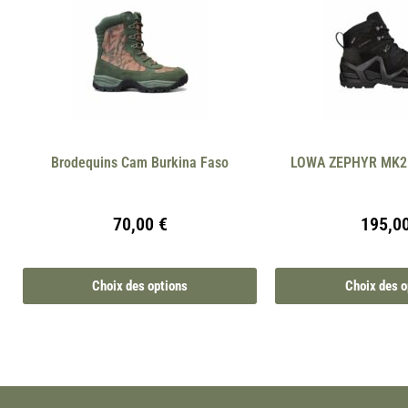
Brodequins Cam Burkina Faso
LOWA ZEPHYR MK2 
70,00
€
195,0
Choix des options
Choix des o