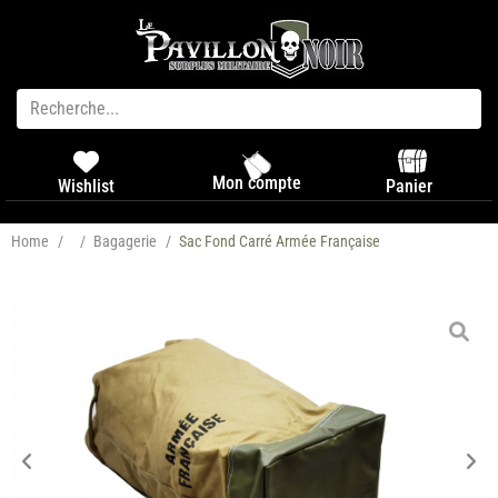
Mon compte
Panier
Wishlist
Home
/
/
Bagagerie
/
Sac Fond Carré Armée Française