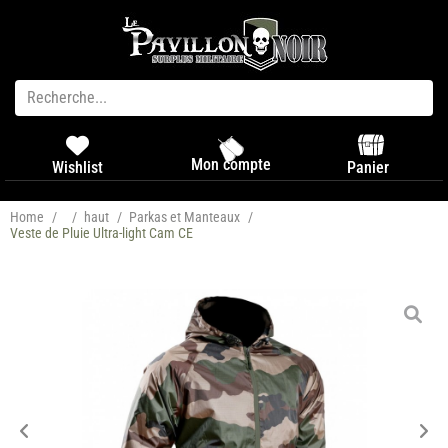
Mon compte
Panier
Wishlist
Home
/
/
haut
/
Parkas et Manteaux
/
Veste de Pluie Ultra-light Cam CE