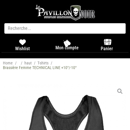
Mon compte
Panier
Wishlist
Home
/
/
haut
/
T-shirts
/
Brassière Femme TECHNICAL LINE +10°/-10°