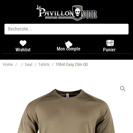
Mon compte
Panier
Wishlist
Home
/
/
haut
/
T-shirts
/
T-Shirt Easy Clim OD