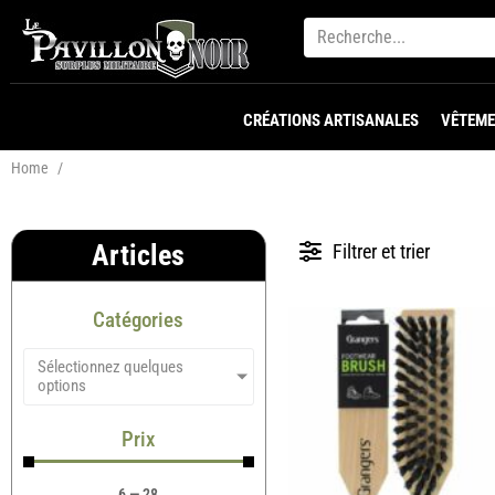
CRÉATIONS ARTISANALES
VÊTEME
Home
/
Articles
Filtrer et trier
Catégories
Sélectionnez quelques
options
Prix
6
—
28