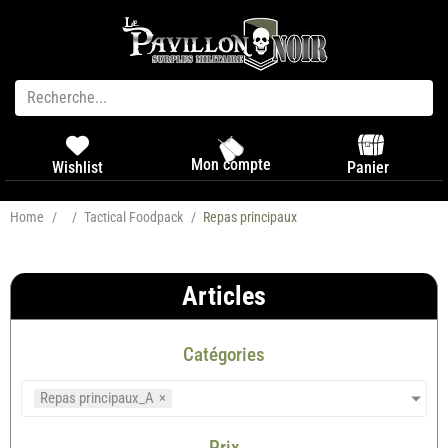
Mon compte
Panier
Wishlist
Home
/
/
Tactical Foodpack
/
Repas principaux
Articles
Catégories
Repas principaux_A
×
Prix