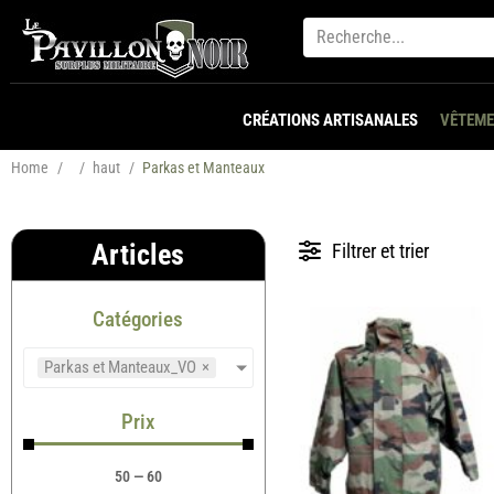
CRÉATIONS ARTISANALES
VÊTEME
Home
/
/
haut
/
Parkas et Manteaux
Articles
Filtrer et trier
Catégories
Parkas et Manteaux_VO
×
Prix
50
—
60