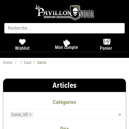
Mon compte
Panier
Wishlist
Home
/
/
haut
/
Gants
Articles
Catégories
Gants_VO
×
Prix