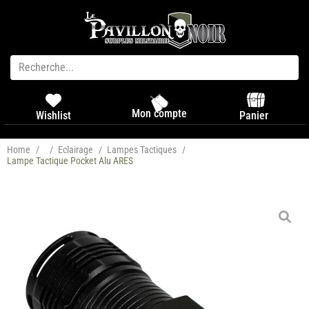
Mon compte
Panier
Wishlist
Home
/
/
Eclairage
/
Lampes Tactiques
/
Lampe Tactique Pocket Alu ARES