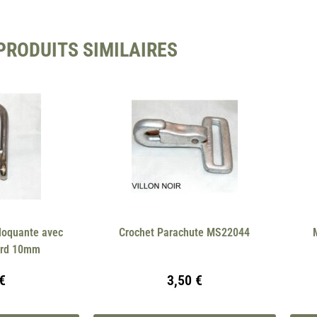
PRODUITS SIMILAIRES
bloquante avec
Crochet Parachute MS22044
ard 10mm
€
3,50
€