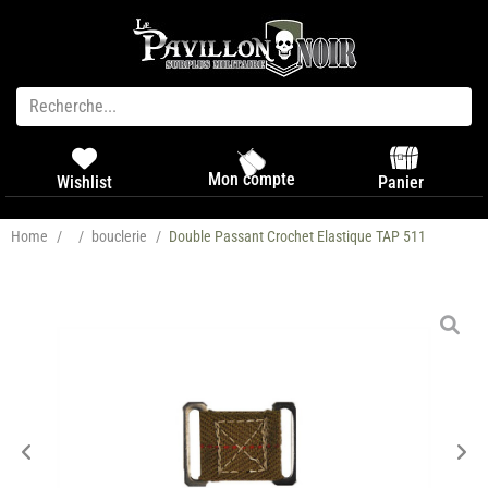
Mon compte
Panier
Wishlist
Home
/
/
bouclerie
/
Double Passant Crochet Elastique TAP 511