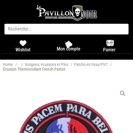
Mon compte
Panier
Wishlist
Home
/
/
Insignes, écussons et Pins
/
Patchs en tissu/PVC
/
Écusson Thermocollant French Patriot