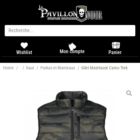
Mon compte
Panier
Wishlist
Home
/
/
haut
/
Parkas et Manteaux
/
Gilet Matelassé Camo Trek