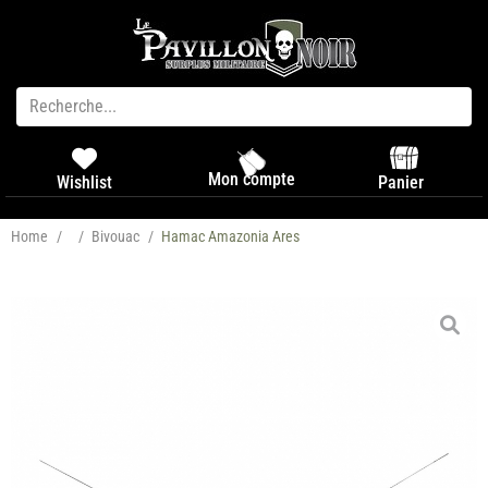
Mon compte
Panier
Wishlist
Home
/
/
Bivouac
/
Hamac Amazonia Ares