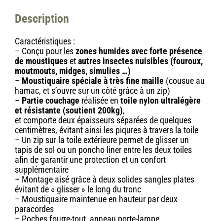
Description
Caractéristiques :
– Conçu pour les
zones humides avec forte présence
de moustiques
et
autres insectes nuisibles (fouroux,
moutmouts, midges, simulies …)
–
Moustiquaire spéciale à très fine maille
(cousue au
hamac, et s’ouvre sur un côté grâce à un zip)
–
Partie couchage
réalisée en
toile nylon ultralégère
et résistante (soutient 200kg)
,
et comporte deux épaisseurs séparées de quelques
centimètres, évitant ainsi les piqures à travers la toile
– Un zip sur la toile extérieure permet de glisser un
tapis de sol ou un poncho liner entre les deux toiles
afin de garantir une protection et un confort
supplémentaire
– Montage aisé grâce à deux solides sangles plates
évitant de « glisser » le long du tronc
– Moustiquaire maintenue en hauteur par deux
paracordes
– Poches fourre-tout, anneau porte-lampe