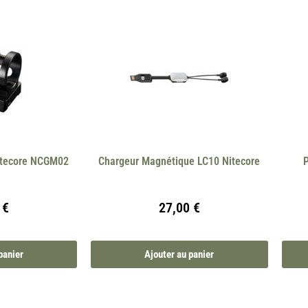
Nitecore NCGM02
Chargeur Magnétique LC10 Nitecore
0
€
27,00
€
panier
Ajouter au panier