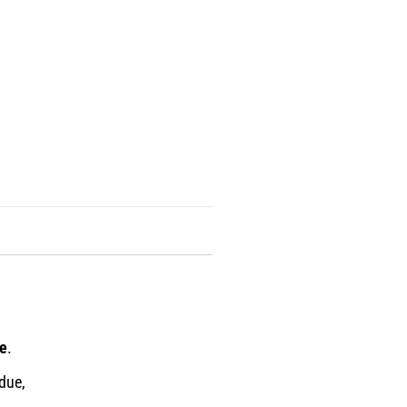
re
.
due,