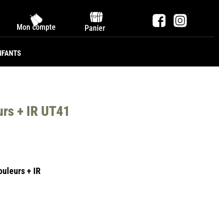
Mon compte
Panier
NFANTS
urs + IR UT41
ouleurs + IR