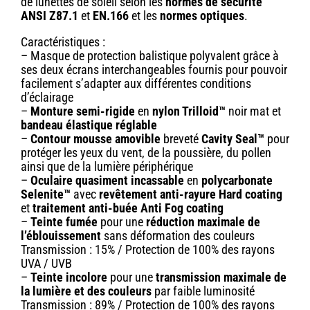
de lunettes de soleil selon les
normes de sécurité
ANSI Z87.1
et
EN.166
et les
normes optiques
.
Caractéristiques :
– Masque de protection balistique polyvalent grâce à
ses deux écrans interchangeables fournis pour pouvoir
facilement s’adapter aux différentes conditions
d’éclairage
–
Monture semi-rigide
en
nylon Trilloid™
noir mat et
bandeau élastique réglable
–
Contour mousse amovible
breveté
Cavity Seal™
pour
protéger les yeux du vent, de la poussière, du pollen
ainsi que de la lumière périphérique
–
Oculaire quasiment incassable
en
polycarbonate
Selenite™
avec
revêtement anti-rayure Hard coating
et
traitement anti-buée Anti Fog coating
–
Teinte fumée
pour une
réduction maximale de
l’éblouissement
sans déformation des couleurs
Transmission : 15% / Protection de 100% des rayons
UVA / UVB
–
Teinte incolore
pour une
transmission maximale de
la lumière et des couleurs
par faible luminosité
Transmission : 89% / Protection de 100% des rayons