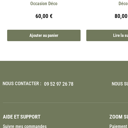
Occasion Déco
Déco
60,00
€
80,0
Ajouter au panier
Lire la s
NOUS CONTACTER :
09 52 97 26 78
NOUS SU
AIDE ET SUPPORT
ZOOM SU
Suivre mes commandes
Paiement 