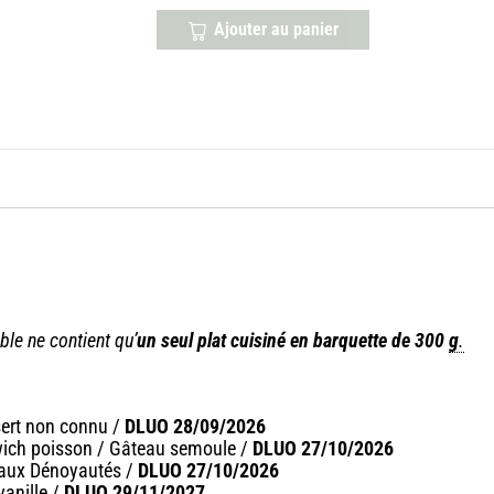
Ajouter au panier
ble ne contient qu’
un seul plat cuisiné en barquette de 300
g
.
ssert non connu /
DLUO 28/09/2026
wich poisson / Gâteau semoule /
DLUO 27/10/2026
neaux Dénoyautés /
DLUO 27/10/2026
vanille /
DLUO 29/11/2027