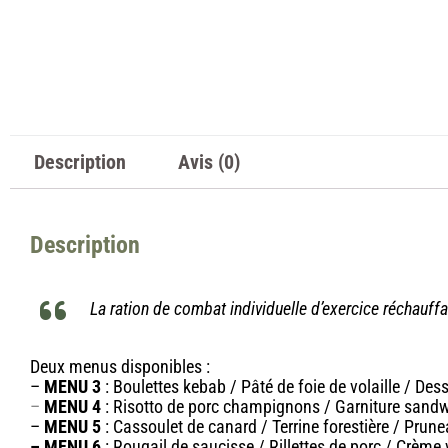
Description
Avis (0)
Description
La ration de combat individuelle d’exercice réchauffa
Deux menus disponibles :
–
MENU 3
: Boulettes kebab / Pâté de foie de volaille / De
–
MENU 4
: Risotto de porc champignons / Garniture sand
–
MENU 5
: Cassoulet de canard / Terrine forestière / Pru
– MENU 6
: Rougail de saucisse / Rillettes de porc / Crème 