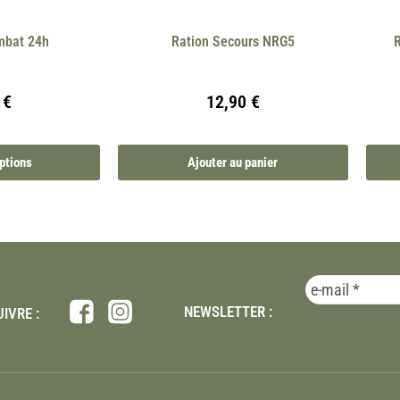
mbat 24h
Ration Secours NRG5
R
0
€
12,90
€
ptions
Ajouter au panier
NEWSLETTER :
IVRE :