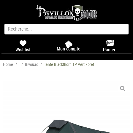
Mon compte
Panier
Wishlist
Home
/
/
Bivouac
/
Tente Blackthorn 1P Vert Forêt