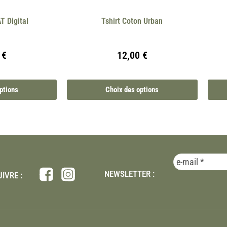
T Digital
Tshirt Coton Urban
0
€
12,00
€
ptions
Choix des options
NEWSLETTER :
IVRE :