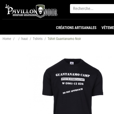
CRÉATIONS ARTISANALES
VÊTEME
Home
/
/
haut
/
T-shirts
/
Tshirt Guantanamo Noir