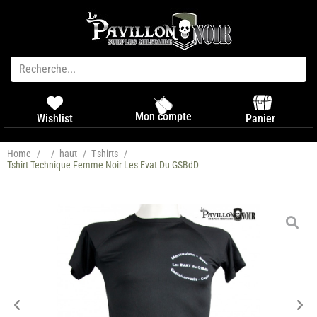
Mon compte
Panier
Wishlist
Home
/
/
haut
/
T-shirts
/
Tshirt Technique Femme Noir Les Evat Du GSBdD