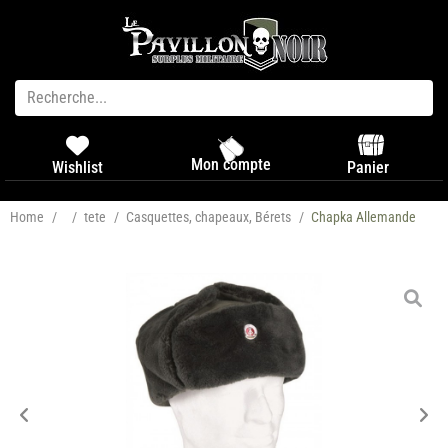
Mon compte
Panier
Wishlist
Home
/
/
tete
/
Casquettes, chapeaux, Bérets
/
Chapka Allemande