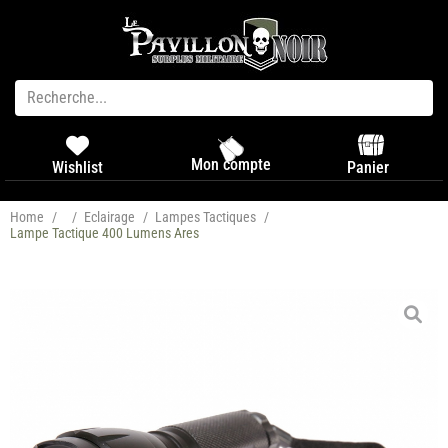
Mon compte
Panier
Wishlist
Home
/
/
Eclairage
/
Lampes Tactiques
/
Lampe Tactique 400 Lumens Ares