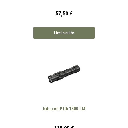
57,50
€
Lire la suite
Nitecore P10i 1800 LM
115,00
€