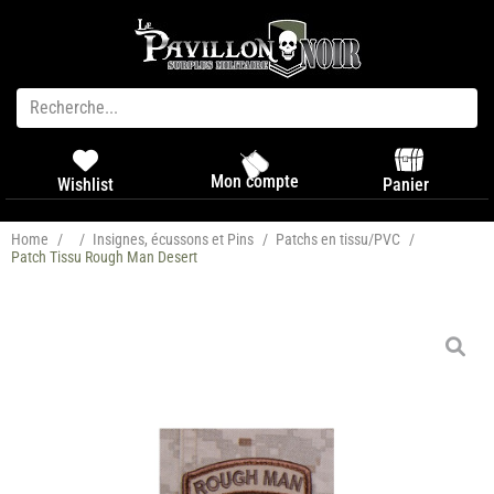
Mon compte
Panier
Wishlist
Home
/
/
Insignes, écussons et Pins
/
Patchs en tissu/PVC
/
Patch Tissu Rough Man Desert