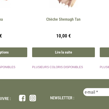
na
Chèche Shemagh Tan
€
10,00
€
ptions
Lire la suite
SPONIBLES
PLUSIEURS COLORIS DISPONIBLES
PLUSI
NEWSLETTER :
IVRE :