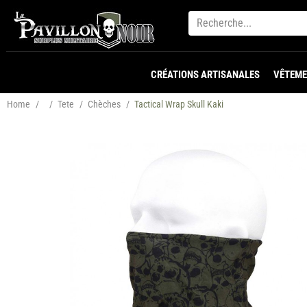
CRÉATIONS ARTISANALES
VÊTEME
Home
/
/
Tete
/
Chèches
/
Tactical Wrap Skull Kaki